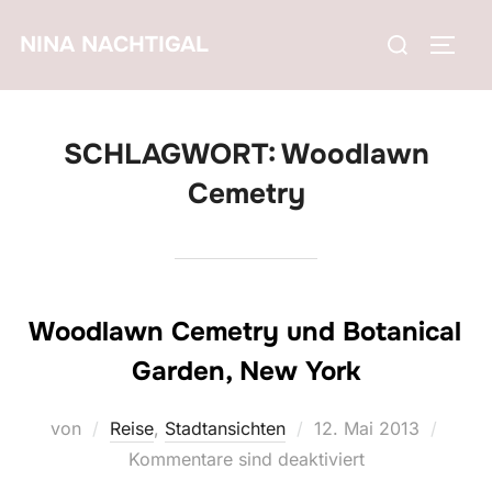
Zum
Suchen
NINA NACHTIGAL
Inhalt
SEIT
nach:
springen
SCHLAGWORT:
Woodlawn
Cemetry
Woodlawn Cemetry und Botanical
Garden, New York
Veröffentlicht
von
Reise
,
Stadtansichten
12. Mai 2013
am
Kommentare sind deaktiviert