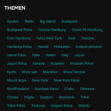
THEMEN
Apulien
Berlin
Big Island
Budapest
Budapest Fotos
Corona Hamburg
Covid-19 Hamburg
Dom Hamburg
Fotos New York
Gent
Hakone
Hamburg Fotos
Hawaii
Hokkaido
Iceland pictures
Island Fotos
Italia
Italien
Italy
Japan
Japan Fotos
kanada
Kroatien
Kroatien Fotos
Kyoto
Kōya-san
Marokko
Moss Temple
Mount Koya
New York
New York Fotos
Nordfriesland
Nordsee Fotos
O'ahu
Okinawa
Ostsee
Puglia
Quebec
Reykjavík
Tokio
Tokio Fotos
Toskana
Ungarn Fotos
Waikiki