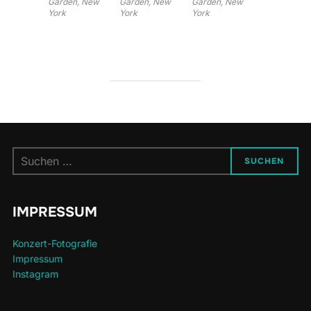
Garden, New
Garden, New
Garden, New
York
York
York
Suchen
SUCHEN
nach:
IMPRESSUM
Konzert-Fotografie
Impressum
Instagram