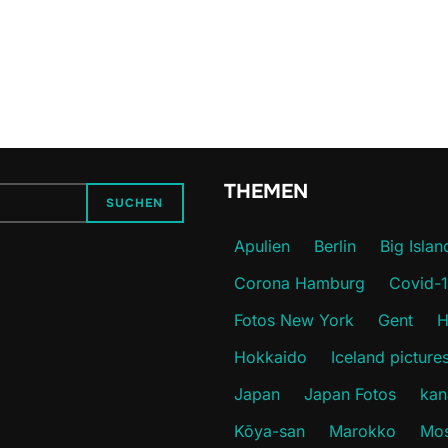
THEMEN
SUCHEN
Apulien
Berlin
Big Islan
Corona Hamburg
Covid-
Fotos New York
Gent
H
Hokkaido
Iceland picture
Japan
Japan Fotos
kan
Kōya-san
Marokko
Mos