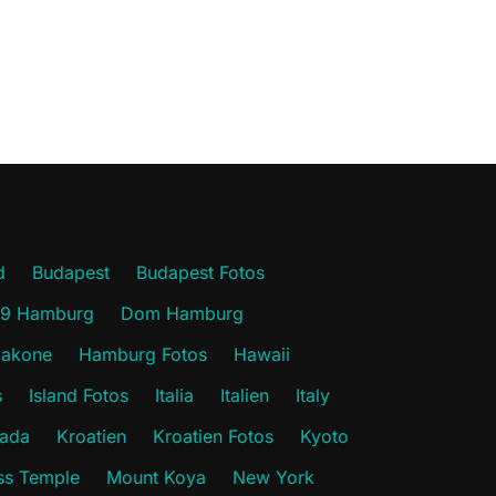
d
Budapest
Budapest Fotos
19 Hamburg
Dom Hamburg
akone
Hamburg Fotos
Hawaii
s
Island Fotos
Italia
Italien
Italy
ada
Kroatien
Kroatien Fotos
Kyoto
s Temple
Mount Koya
New York