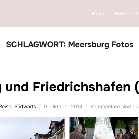
Home
Konzert-F
SCHLAGWORT:
Meersburg Fotos
 und Friedrichshafen 
Veröffentlicht
Reise
,
Südwärts
9. Oktober 2014
Kommentare sind dea
am