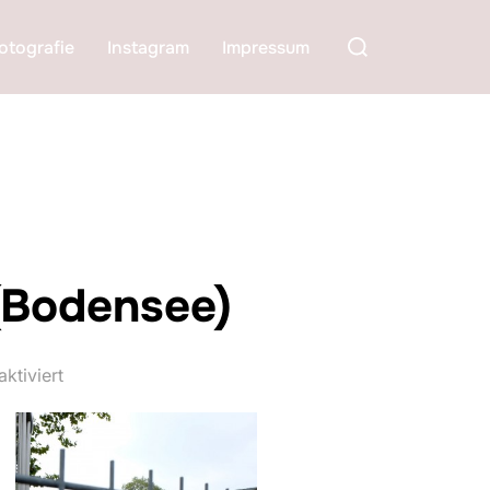
Suchen
otografie
Instagram
Impressum
nach:
(Bodensee)
ktiviert