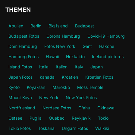
THEMEN
Apulien
Berlin
Big Island
Budapest
Budapest Fotos
Corona Hamburg
Covid-19 Hamburg
Dom Hamburg
Fotos New York
Gent
Hakone
Hamburg Fotos
Hawaii
Hokkaido
Iceland pictures
Island Fotos
Italia
Italien
Italy
Japan
Japan Fotos
kanada
Kroatien
Kroatien Fotos
Kyoto
Kōya-san
Marokko
Moss Temple
Mount Koya
New York
New York Fotos
Nordfriesland
Nordsee Fotos
O'ahu
Okinawa
Ostsee
Puglia
Quebec
Reykjavík
Tokio
Tokio Fotos
Toskana
Ungarn Fotos
Waikiki