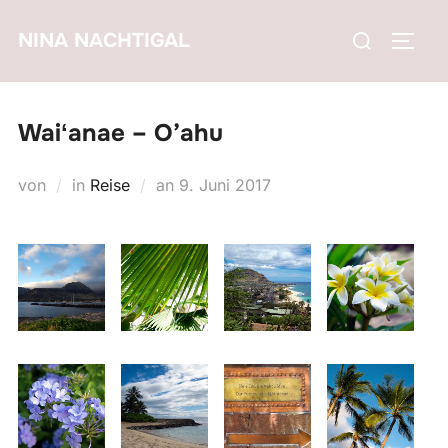
Zum
Suchen
NINA NACHTIGAL
Inhalt
SEIT
nach:
springen
Waiʻanae – O’ahu
Veröffentlicht
von
in
Reise
an
9. Juni 2017
am