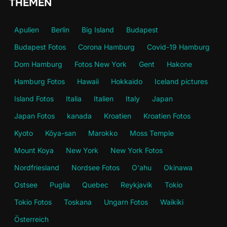
THEMEN
Apulien
Berlin
Big Island
Budapest
Budapest Fotos
Corona Hamburg
Covid-19 Hamburg
Dom Hamburg
Fotos New York
Gent
Hakone
Hamburg Fotos
Hawaii
Hokkaido
Iceland pictures
Island Fotos
Italia
Italien
Italy
Japan
Japan Fotos
kanada
Kroatien
Kroatien Fotos
Kyoto
Kōya-san
Marokko
Moss Temple
Mount Koya
New York
New York Fotos
Nordfriesland
Nordsee Fotos
O'ahu
Okinawa
Ostsee
Puglia
Quebec
Reykjavík
Tokio
Tokio Fotos
Toskana
Ungarn Fotos
Waikiki
Österreich