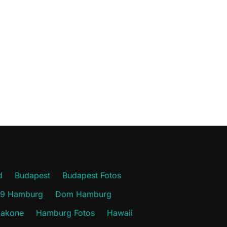
d
Budapest
Budapest Fotos
19 Hamburg
Dom Hamburg
akone
Hamburg Fotos
Hawaii