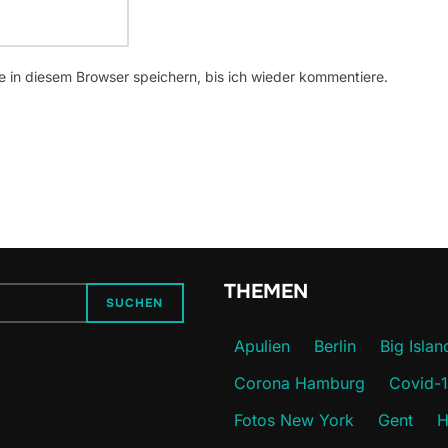
 in diesem Browser speichern, bis ich wieder kommentiere.
THEMEN
SUCHEN
Apulien
Berlin
Big Islan
Corona Hamburg
Covid-
Fotos New York
Gent
H