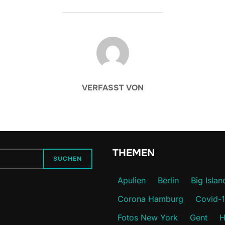
BEITRAGSAUTOR
VERFASST VON
THEMEN
SUCHEN
Apulien
Berlin
Big Islan
Corona Hamburg
Covid-
Fotos New York
Gent
H