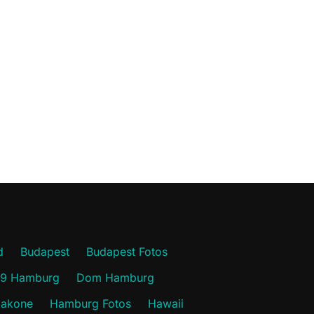
d
Budapest
Budapest Fotos
19 Hamburg
Dom Hamburg
akone
Hamburg Fotos
Hawaii