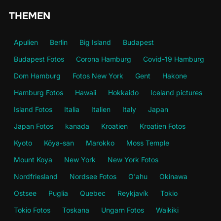
THEMEN
Apulien
Berlin
Big Island
Budapest
Budapest Fotos
Corona Hamburg
Covid-19 Hamburg
Dom Hamburg
Fotos New York
Gent
Hakone
Hamburg Fotos
Hawaii
Hokkaido
Iceland pictures
Island Fotos
Italia
Italien
Italy
Japan
Japan Fotos
kanada
Kroatien
Kroatien Fotos
Kyoto
Kōya-san
Marokko
Moss Temple
Mount Koya
New York
New York Fotos
Nordfriesland
Nordsee Fotos
O'ahu
Okinawa
Ostsee
Puglia
Quebec
Reykjavík
Tokio
Tokio Fotos
Toskana
Ungarn Fotos
Waikiki