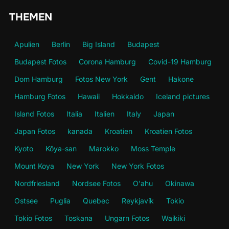
THEMEN
Apulien
Berlin
Big Island
Budapest
Budapest Fotos
Corona Hamburg
Covid-19 Hamburg
Dom Hamburg
Fotos New York
Gent
Hakone
Hamburg Fotos
Hawaii
Hokkaido
Iceland pictures
Island Fotos
Italia
Italien
Italy
Japan
Japan Fotos
kanada
Kroatien
Kroatien Fotos
Kyoto
Kōya-san
Marokko
Moss Temple
Mount Koya
New York
New York Fotos
Nordfriesland
Nordsee Fotos
O'ahu
Okinawa
Ostsee
Puglia
Quebec
Reykjavík
Tokio
Tokio Fotos
Toskana
Ungarn Fotos
Waikiki