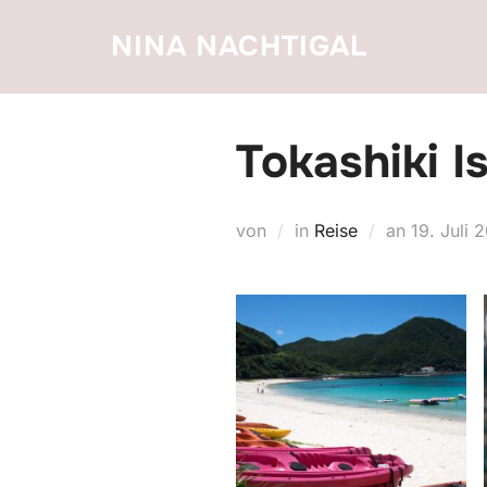
Zum
NINA NACHTIGAL
Inhalt
springen
Tokashiki I
Veröffent
von
in
Reise
an
19. Juli 
am