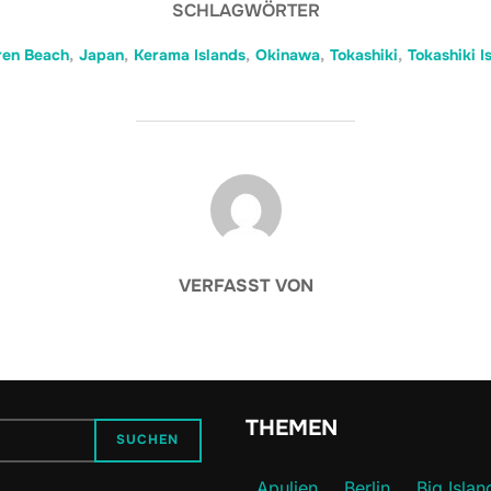
SCHLAGWÖRTER
ren Beach
,
Japan
,
Kerama Islands
,
Okinawa
,
Tokashiki
,
Tokashiki I
BEITRAGSAUTOR
VERFASST VON
THEMEN
SUCHEN
Apulien
Berlin
Big Islan