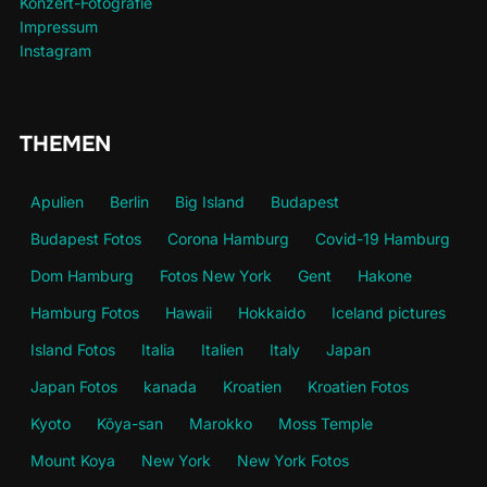
Konzert-Fotografie
Impressum
Instagram
THEMEN
Apulien
Berlin
Big Island
Budapest
Budapest Fotos
Corona Hamburg
Covid-19 Hamburg
Dom Hamburg
Fotos New York
Gent
Hakone
Hamburg Fotos
Hawaii
Hokkaido
Iceland pictures
Island Fotos
Italia
Italien
Italy
Japan
Japan Fotos
kanada
Kroatien
Kroatien Fotos
Kyoto
Kōya-san
Marokko
Moss Temple
Mount Koya
New York
New York Fotos