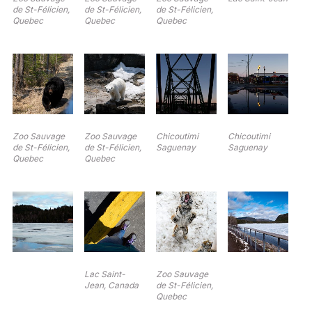
de St-Félicien,
de St-Félicien,
de St-Félicien,
Quebec
Quebec
Quebec
Zoo Sauvage
Zoo Sauvage
Chicoutimi
Chicoutimi
de St-Félicien,
de St-Félicien,
Saguenay
Saguenay
Quebec
Quebec
Lac Saint-
Zoo Sauvage
Jean, Canada
de St-Félicien,
Quebec