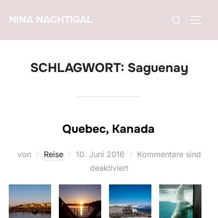
Zum
Suchen
NINA NACHTIGAL
Inhalt
SEIT
nach:
springen
SCHLAGWORT:
Saguenay
Quebec, Kanada
Veröffentlicht
von
Reise
10. Juni 2016
Kommentare sind
am
deaktiviert