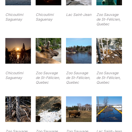
Chicoutimi
Chicoutimi
Lac Saint-Jean
Zoo Sauvage
Saguenay
Saguenay
de St-Félicien,
Quebec
Chicoutimi
Zoo Sauvage
Zoo Sauvage
Zoo Sauvage
Saguenay
de St-Félicien,
de St-Félicien,
de St-Félicien,
Quebec
Quebec
Quebec
Zoo Sauvage
Zoo Sauvage
Zoo Sauvage
Lac Saint-Jean