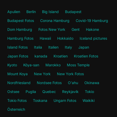
Apulien
Berlin
Big Island
Budapest
Budapest Fotos
Corona Hamburg
Covid-19 Hamburg
Dom Hamburg
Fotos New York
Gent
Hakone
Hamburg Fotos
Hawaii
Hokkaido
Iceland pictures
Island Fotos
Italia
Italien
Italy
Japan
Japan Fotos
kanada
Kroatien
Kroatien Fotos
Kyoto
Kōya-san
Marokko
Moss Temple
Mount Koya
New York
New York Fotos
Nordfriesland
Nordsee Fotos
O'ahu
Okinawa
Ostsee
Puglia
Quebec
Reykjavík
Tokio
Tokio Fotos
Toskana
Ungarn Fotos
Waikiki
Österreich