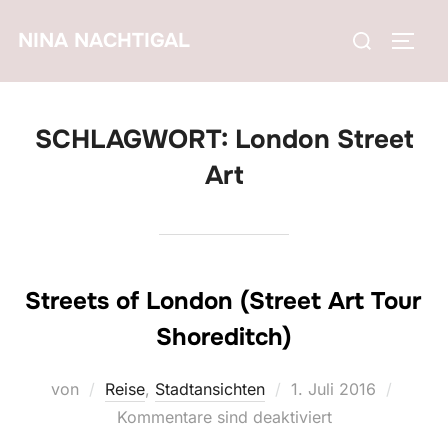
Zum
Suchen
NINA NACHTIGAL
Inhalt
SEIT
nach:
springen
SCHLAGWORT:
London Street
Art
Streets of London (Street Art Tour
Shoreditch)
Veröffentlicht
von
Reise
,
Stadtansichten
1. Juli 2016
am
Kommentare sind deaktiviert