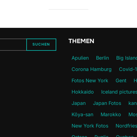
THEMEN
SUCHEN
Apulien
Berlin
Big Islan
Corona Hamburg
Covid-
Fotos New York
Gent
H
Hokkaido
Iceland picture
Japan
Japan Fotos
kan
Kōya-san
Marokko
Mos
New York Fotos
Nordfrie
Ostsee
Puglia
Quebec