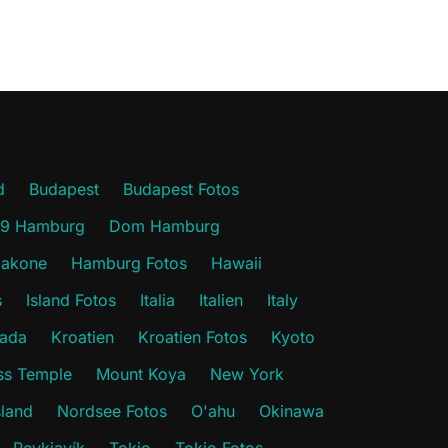
d
Budapest
Budapest Fotos
19 Hamburg
Dom Hamburg
akone
Hamburg Fotos
Hawaii
s
Island Fotos
Italia
Italien
Italy
ada
Kroatien
Kroatien Fotos
Kyoto
s Temple
Mount Koya
New York
sland
Nordsee Fotos
O'ahu
Okinawa
Reykjavík
Tokio
Tokio Fotos