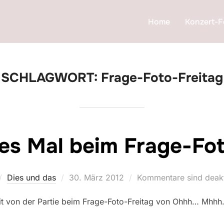
Home
Konzert-F
SCHLAGWORT:
Frage-Foto-Freitag
es Mal beim Frage-Fo
Veröffentlicht
Dies und das
30. März 2012
Kommentare sind deakt
am
 mit von der Partie beim Frage-Foto-Freitag von Ohhh… M