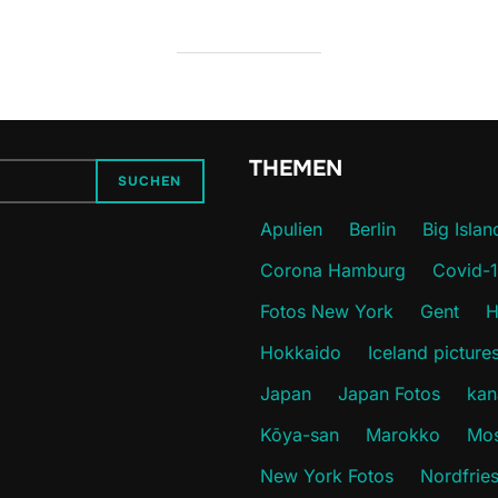
THEMEN
SUCHEN
Apulien
Berlin
Big Islan
Corona Hamburg
Covid-
Fotos New York
Gent
H
Hokkaido
Iceland picture
Japan
Japan Fotos
kan
Kōya-san
Marokko
Mos
New York Fotos
Nordfrie