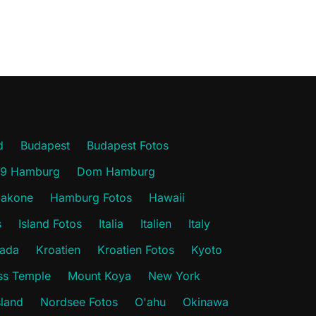
d
Budapest
Budapest Fotos
19 Hamburg
Dom Hamburg
akone
Hamburg Fotos
Hawaii
s
Island Fotos
Italia
Italien
Italy
ada
Kroatien
Kroatien Fotos
Kyoto
s Temple
Mount Koya
New York
sland
Nordsee Fotos
O'ahu
Okinawa