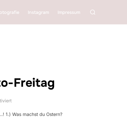
Suchen
otografie
Instagram
Impressum
nach:
to-Freitag
iviert
hhh…! 1.) Was machst du Ostern?