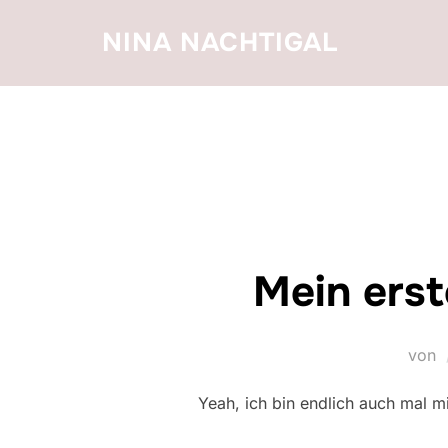
Zum
NINA NACHTIGAL
Inhalt
springen
Mein erst
von
Yeah, ich bin endlich auch mal