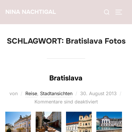
Zum
Suchen
NINA NACHTIGAL
Inhalt
SEIT
nach:
springen
SCHLAGWORT:
Bratislava Fotos
Bratislava
Veröffentlicht
von
Reise
,
Stadtansichten
30. August 2013
am
Kommentare sind deaktiviert