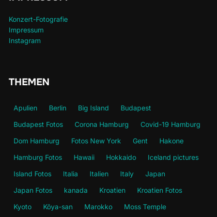
Konzert-Fotografie
Impressum
Instagram
THEMEN
Apulien
Berlin
Big Island
Budapest
Budapest Fotos
Corona Hamburg
Covid-19 Hamburg
Dom Hamburg
Fotos New York
Gent
Hakone
Hamburg Fotos
Hawaii
Hokkaido
Iceland pictures
Island Fotos
Italia
Italien
Italy
Japan
Japan Fotos
kanada
Kroatien
Kroatien Fotos
Kyoto
Kōya-san
Marokko
Moss Temple