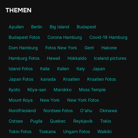
THEMEN
Apulien
Berlin
Big Island
Budapest
Budapest Fotos
Corona Hamburg
Covid-19 Hamburg
Dom Hamburg
Fotos New York
Gent
Hakone
Hamburg Fotos
Hawaii
Hokkaido
Iceland pictures
Island Fotos
Italia
Italien
Italy
Japan
Japan Fotos
kanada
Kroatien
Kroatien Fotos
Kyoto
Kōya-san
Marokko
Moss Temple
Mount Koya
New York
New York Fotos
Nordfriesland
Nordsee Fotos
O'ahu
Okinawa
Ostsee
Puglia
Quebec
Reykjavík
Tokio
Tokio Fotos
Toskana
Ungarn Fotos
Waikiki