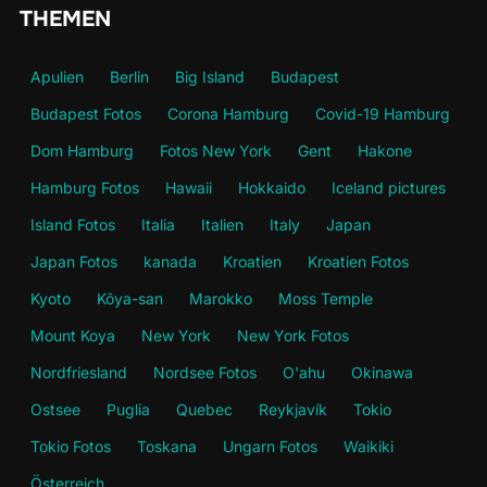
THEMEN
Apulien
Berlin
Big Island
Budapest
Budapest Fotos
Corona Hamburg
Covid-19 Hamburg
Dom Hamburg
Fotos New York
Gent
Hakone
Hamburg Fotos
Hawaii
Hokkaido
Iceland pictures
Island Fotos
Italia
Italien
Italy
Japan
Japan Fotos
kanada
Kroatien
Kroatien Fotos
Kyoto
Kōya-san
Marokko
Moss Temple
Mount Koya
New York
New York Fotos
Nordfriesland
Nordsee Fotos
O'ahu
Okinawa
Ostsee
Puglia
Quebec
Reykjavík
Tokio
Tokio Fotos
Toskana
Ungarn Fotos
Waikiki
Österreich