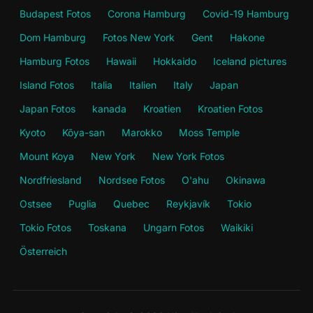
Budapest Fotos
Corona Hamburg
Covid-19 Hamburg
Dom Hamburg
Fotos New York
Gent
Hakone
Hamburg Fotos
Hawaii
Hokkaido
Iceland pictures
Island Fotos
Italia
Italien
Italy
Japan
Japan Fotos
kanada
Kroatien
Kroatien Fotos
Kyoto
Kōya-san
Marokko
Moss Temple
Mount Koya
New York
New York Fotos
Nordfriesland
Nordsee Fotos
O'ahu
Okinawa
Ostsee
Puglia
Quebec
Reykjavík
Tokio
Tokio Fotos
Toskana
Ungarn Fotos
Waikiki
Österreich