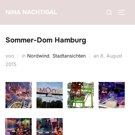
Zum
Suchen
NINA NACHTIGAL
Inhalt
SEIT
nach:
springen
Sommer-Dom Hamburg
Veröffentlicht
von
in
Nordwind
,
Stadtansichten
an
8. August
am
2015