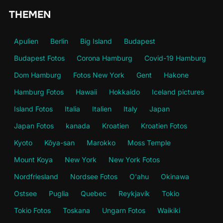
THEMEN
Apulien
Berlin
Big Island
Budapest
Budapest Fotos
Corona Hamburg
Covid-19 Hamburg
Dom Hamburg
Fotos New York
Gent
Hakone
Hamburg Fotos
Hawaii
Hokkaido
Iceland pictures
Island Fotos
Italia
Italien
Italy
Japan
Japan Fotos
kanada
Kroatien
Kroatien Fotos
Kyoto
Kōya-san
Marokko
Moss Temple
Mount Koya
New York
New York Fotos
Nordfriesland
Nordsee Fotos
O'ahu
Okinawa
Ostsee
Puglia
Quebec
Reykjavík
Tokio
Tokio Fotos
Toskana
Ungarn Fotos
Waikiki