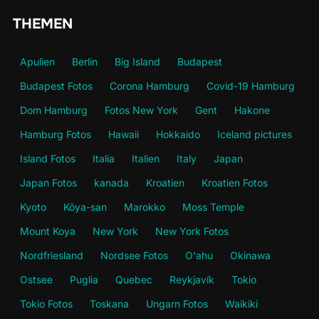
THEMEN
Apulien
Berlin
Big Island
Budapest
Budapest Fotos
Corona Hamburg
Covid-19 Hamburg
Dom Hamburg
Fotos New York
Gent
Hakone
Hamburg Fotos
Hawaii
Hokkaido
Iceland pictures
Island Fotos
Italia
Italien
Italy
Japan
Japan Fotos
kanada
Kroatien
Kroatien Fotos
Kyoto
Kōya-san
Marokko
Moss Temple
Mount Koya
New York
New York Fotos
Nordfriesland
Nordsee Fotos
O'ahu
Okinawa
Ostsee
Puglia
Quebec
Reykjavík
Tokio
Tokio Fotos
Toskana
Ungarn Fotos
Waikiki