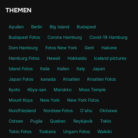
THEMEN
Apulien
Berlin
Big Island
Budapest
Budapest Fotos
Corona Hamburg
Covid-19 Hamburg
Dom Hamburg
Fotos New York
Gent
Hakone
Hamburg Fotos
Hawaii
Hokkaido
Iceland pictures
Island Fotos
Italia
Italien
Italy
Japan
Japan Fotos
kanada
Kroatien
Kroatien Fotos
Kyoto
Kōya-san
Marokko
Moss Temple
Mount Koya
New York
New York Fotos
Nordfriesland
Nordsee Fotos
O'ahu
Okinawa
Ostsee
Puglia
Quebec
Reykjavík
Tokio
Tokio Fotos
Toskana
Ungarn Fotos
Waikiki