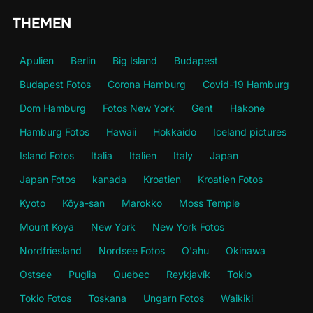
THEMEN
Apulien
Berlin
Big Island
Budapest
Budapest Fotos
Corona Hamburg
Covid-19 Hamburg
Dom Hamburg
Fotos New York
Gent
Hakone
Hamburg Fotos
Hawaii
Hokkaido
Iceland pictures
Island Fotos
Italia
Italien
Italy
Japan
Japan Fotos
kanada
Kroatien
Kroatien Fotos
Kyoto
Kōya-san
Marokko
Moss Temple
Mount Koya
New York
New York Fotos
Nordfriesland
Nordsee Fotos
O'ahu
Okinawa
Ostsee
Puglia
Quebec
Reykjavík
Tokio
Tokio Fotos
Toskana
Ungarn Fotos
Waikiki