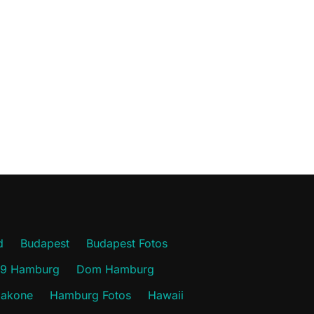
d
Budapest
Budapest Fotos
19 Hamburg
Dom Hamburg
akone
Hamburg Fotos
Hawaii