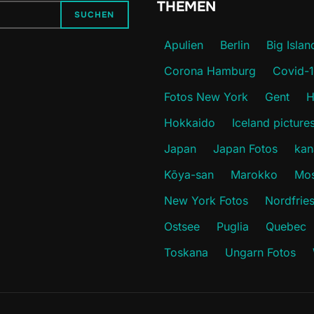
THEMEN
SUCHEN
Apulien
Berlin
Big Islan
Corona Hamburg
Covid-
Fotos New York
Gent
H
Hokkaido
Iceland picture
Japan
Japan Fotos
kan
Kōya-san
Marokko
Mos
New York Fotos
Nordfrie
Ostsee
Puglia
Quebec
Toskana
Ungarn Fotos