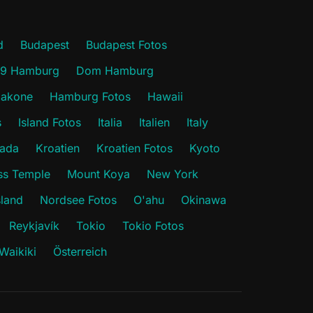
d
Budapest
Budapest Fotos
19 Hamburg
Dom Hamburg
akone
Hamburg Fotos
Hawaii
s
Island Fotos
Italia
Italien
Italy
ada
Kroatien
Kroatien Fotos
Kyoto
s Temple
Mount Koya
New York
sland
Nordsee Fotos
O'ahu
Okinawa
Reykjavík
Tokio
Tokio Fotos
Waikiki
Österreich