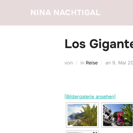
Zum
NINA NACHTIGAL
Inhalt
springen
Los Gigante
Veröffent
von
in
Reise
an
9. Mai 2
am
[Bildergalerie ansehen]