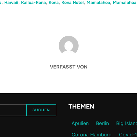
d
,
Hawaii
,
Kailua-Kona
,
Kona
,
Kona Hotel
,
Mamalahoa
,
Mamalahoa
BEITRAGSAUTOR
VERFASST VON
THEMEN
SUCHEN
Apulien
Berlin
Big Islan
Corona Hamburg
Covid-