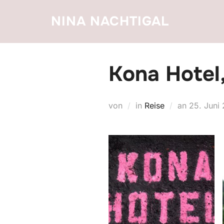
Zum
NINA NACHTIGAL
Inhalt
springen
Kona Hotel
Veröffent
von
in
Reise
an
25. Juni
am