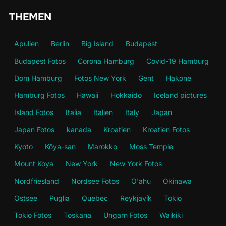
THEMEN
Apulien
Berlin
Big Island
Budapest
Budapest Fotos
Corona Hamburg
Covid-19 Hamburg
Dom Hamburg
Fotos New York
Gent
Hakone
Hamburg Fotos
Hawaii
Hokkaido
Iceland pictures
Island Fotos
Italia
Italien
Italy
Japan
Japan Fotos
kanada
Kroatien
Kroatien Fotos
Kyoto
Kōya-san
Marokko
Moss Temple
Mount Koya
New York
New York Fotos
Nordfriesland
Nordsee Fotos
O'ahu
Okinawa
Ostsee
Puglia
Quebec
Reykjavík
Tokio
Tokio Fotos
Toskana
Ungarn Fotos
Waikiki