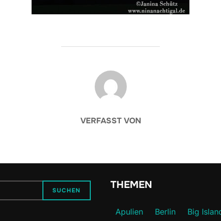
BEITRAGSAUTOR
VERFASST VON
THEMEN
SUCHEN
Apulien
Berlin
Big Islan