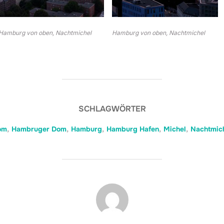
Hamburg von oben, Nachtmichel
Hamburg von oben, Nachtmichel
SCHLAGWÖRTER
om
,
Hambruger Dom
,
Hamburg
,
Hamburg Hafen
,
Michel
,
Nachtmic
BEITRAGSAUTOR