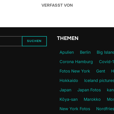
VERFASST VON
THEMEN
SUCHEN
Apulien
Berlin
Big Islan
Corona Hamburg
Covid-
Fotos New York
Gent
H
Hokkaido
Iceland picture
Japan
Japan Fotos
kan
Kōya-san
Marokko
Mos
New York Fotos
Nordfrie