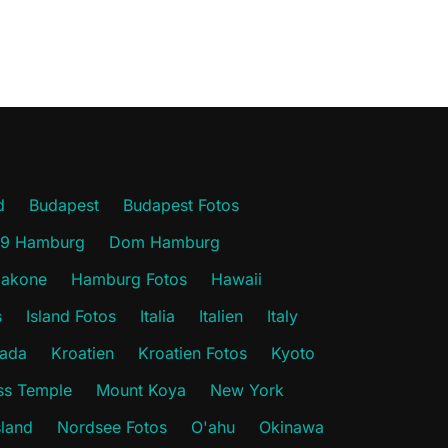
d
Budapest
Budapest Fotos
19 Hamburg
Dom Hamburg
akone
Hamburg Fotos
Hawaii
s
Island Fotos
Italia
Italien
Italy
ada
Kroatien
Kroatien Fotos
Kyoto
s Temple
Mount Koya
New York
sland
Nordsee Fotos
O'ahu
Okinawa