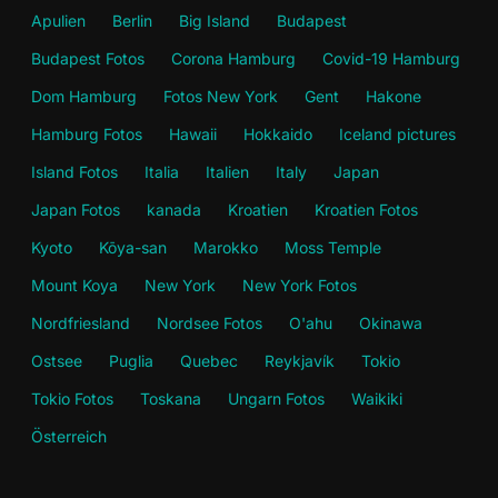
Apulien
Berlin
Big Island
Budapest
Budapest Fotos
Corona Hamburg
Covid-19 Hamburg
Dom Hamburg
Fotos New York
Gent
Hakone
Hamburg Fotos
Hawaii
Hokkaido
Iceland pictures
Island Fotos
Italia
Italien
Italy
Japan
Japan Fotos
kanada
Kroatien
Kroatien Fotos
Kyoto
Kōya-san
Marokko
Moss Temple
Mount Koya
New York
New York Fotos
Nordfriesland
Nordsee Fotos
O'ahu
Okinawa
Ostsee
Puglia
Quebec
Reykjavík
Tokio
Tokio Fotos
Toskana
Ungarn Fotos
Waikiki
Österreich