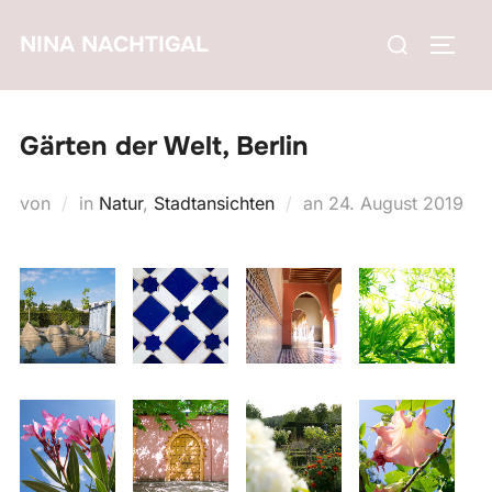
Zum
Suchen
NINA NACHTIGAL
Inhalt
SEIT
nach:
springen
Gärten der Welt, Berlin
Veröffentlicht
von
in
Natur
,
Stadtansichten
an
24. August 2019
am