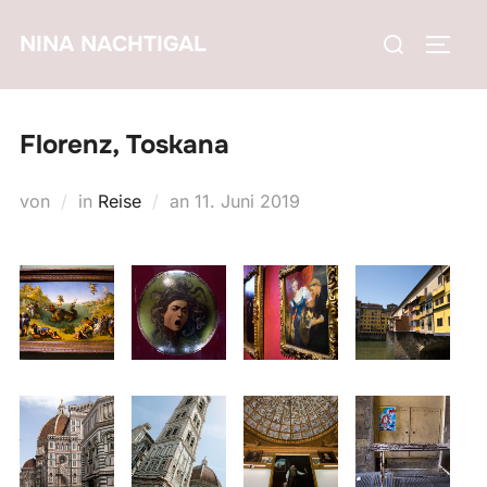
Zum
Suchen
NINA NACHTIGAL
Inhalt
SEIT
nach:
springen
Florenz, Toskana
Veröffentlicht
von
in
Reise
an
11. Juni 2019
am