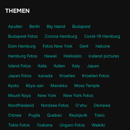
THEMEN
Apulien
Berlin
Big Island
Budapest
Budapest Fotos
Corona Hamburg
Covid-19 Hamburg
Dom Hamburg
Fotos New York
Gent
Hakone
Hamburg Fotos
Hawaii
Hokkaido
Iceland pictures
Island Fotos
Italia
Italien
Italy
Japan
Japan Fotos
kanada
Kroatien
Kroatien Fotos
Kyoto
Kōya-san
Marokko
Moss Temple
Mount Koya
New York
New York Fotos
Nordfriesland
Nordsee Fotos
O'ahu
Okinawa
Ostsee
Puglia
Quebec
Reykjavík
Tokio
Tokio Fotos
Toskana
Ungarn Fotos
Waikiki