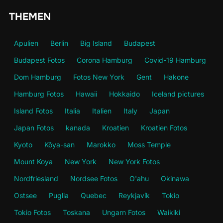
THEMEN
Apulien
Berlin
Big Island
Budapest
Budapest Fotos
Corona Hamburg
Covid-19 Hamburg
Dom Hamburg
Fotos New York
Gent
Hakone
Hamburg Fotos
Hawaii
Hokkaido
Iceland pictures
Island Fotos
Italia
Italien
Italy
Japan
Japan Fotos
kanada
Kroatien
Kroatien Fotos
Kyoto
Kōya-san
Marokko
Moss Temple
Mount Koya
New York
New York Fotos
Nordfriesland
Nordsee Fotos
O'ahu
Okinawa
Ostsee
Puglia
Quebec
Reykjavík
Tokio
Tokio Fotos
Toskana
Ungarn Fotos
Waikiki