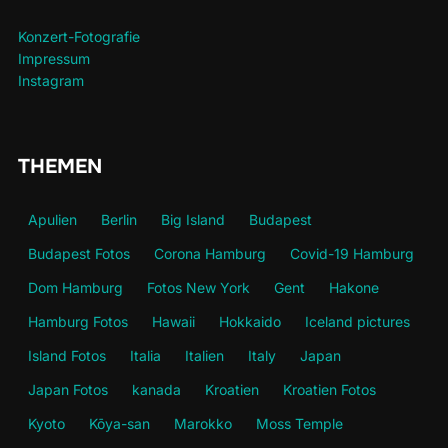
Konzert-Fotografie
Impressum
Instagram
THEMEN
Apulien
Berlin
Big Island
Budapest
Budapest Fotos
Corona Hamburg
Covid-19 Hamburg
Dom Hamburg
Fotos New York
Gent
Hakone
Hamburg Fotos
Hawaii
Hokkaido
Iceland pictures
Island Fotos
Italia
Italien
Italy
Japan
Japan Fotos
kanada
Kroatien
Kroatien Fotos
Kyoto
Kōya-san
Marokko
Moss Temple