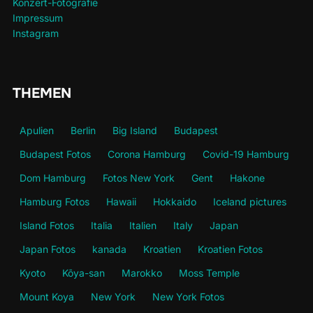
Konzert-Fotografie
Impressum
Instagram
THEMEN
Apulien
Berlin
Big Island
Budapest
Budapest Fotos
Corona Hamburg
Covid-19 Hamburg
Dom Hamburg
Fotos New York
Gent
Hakone
Hamburg Fotos
Hawaii
Hokkaido
Iceland pictures
Island Fotos
Italia
Italien
Italy
Japan
Japan Fotos
kanada
Kroatien
Kroatien Fotos
Kyoto
Kōya-san
Marokko
Moss Temple
Mount Koya
New York
New York Fotos