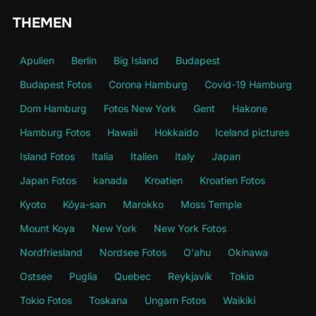
THEMEN
Apulien
Berlin
Big Island
Budapest
Budapest Fotos
Corona Hamburg
Covid-19 Hamburg
Dom Hamburg
Fotos New York
Gent
Hakone
Hamburg Fotos
Hawaii
Hokkaido
Iceland pictures
Island Fotos
Italia
Italien
Italy
Japan
Japan Fotos
kanada
Kroatien
Kroatien Fotos
Kyoto
Kōya-san
Marokko
Moss Temple
Mount Koya
New York
New York Fotos
Nordfriesland
Nordsee Fotos
O'ahu
Okinawa
Ostsee
Puglia
Quebec
Reykjavík
Tokio
Tokio Fotos
Toskana
Ungarn Fotos
Waikiki