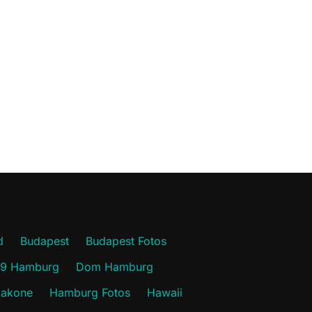
d
Budapest
Budapest Fotos
19 Hamburg
Dom Hamburg
akone
Hamburg Fotos
Hawaii