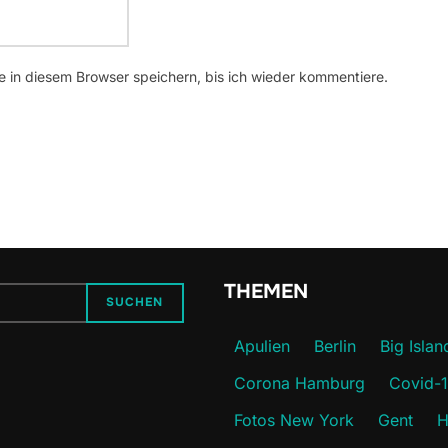
 in diesem Browser speichern, bis ich wieder kommentiere.
THEMEN
SUCHEN
Apulien
Berlin
Big Islan
Corona Hamburg
Covid-
Fotos New York
Gent
H