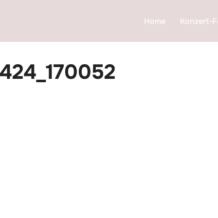
Home
Konzert-F
424_170052