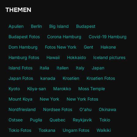
THEMEN
Apulien
Berlin
Big Island
Budapest
Budapest Fotos
Corona Hamburg
Covid-19 Hamburg
Dom Hamburg
Fotos New York
Gent
Hakone
Hamburg Fotos
Hawaii
Hokkaido
Iceland pictures
Island Fotos
Italia
Italien
Italy
Japan
Japan Fotos
kanada
Kroatien
Kroatien Fotos
Kyoto
Kōya-san
Marokko
Moss Temple
Mount Koya
New York
New York Fotos
Nordfriesland
Nordsee Fotos
O'ahu
Okinawa
Ostsee
Puglia
Quebec
Reykjavík
Tokio
Tokio Fotos
Toskana
Ungarn Fotos
Waikiki