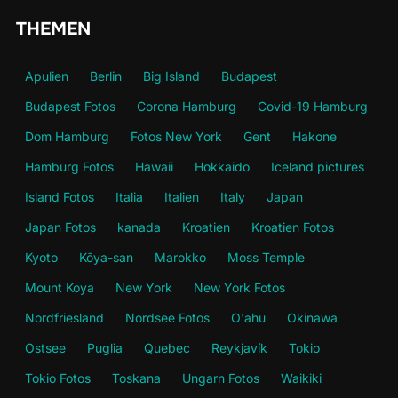
THEMEN
Apulien
Berlin
Big Island
Budapest
Budapest Fotos
Corona Hamburg
Covid-19 Hamburg
Dom Hamburg
Fotos New York
Gent
Hakone
Hamburg Fotos
Hawaii
Hokkaido
Iceland pictures
Island Fotos
Italia
Italien
Italy
Japan
Japan Fotos
kanada
Kroatien
Kroatien Fotos
Kyoto
Kōya-san
Marokko
Moss Temple
Mount Koya
New York
New York Fotos
Nordfriesland
Nordsee Fotos
O'ahu
Okinawa
Ostsee
Puglia
Quebec
Reykjavík
Tokio
Tokio Fotos
Toskana
Ungarn Fotos
Waikiki