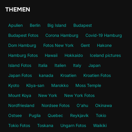
THEMEN
Apulien
Berlin
Big Island
Budapest
Budapest Fotos
Corona Hamburg
Covid-19 Hamburg
Dom Hamburg
Fotos New York
Gent
Hakone
Hamburg Fotos
Hawaii
Hokkaido
Iceland pictures
Island Fotos
Italia
Italien
Italy
Japan
Japan Fotos
kanada
Kroatien
Kroatien Fotos
Kyoto
Kōya-san
Marokko
Moss Temple
Mount Koya
New York
New York Fotos
Nordfriesland
Nordsee Fotos
O'ahu
Okinawa
Ostsee
Puglia
Quebec
Reykjavík
Tokio
Tokio Fotos
Toskana
Ungarn Fotos
Waikiki